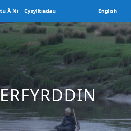
ltu Ȃ Ni
Cysylltiadau
English
AERFYRDDIN