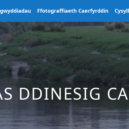
igwyddiadau
Ffotograffiaeth Caerfyrddin
Cysyl
S DDINESIG C