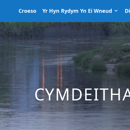
Croeso
Yr Hyn Rydym Yn Ei Wneud
D
CYMDEITHA